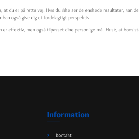
, at du er på rette vej. Hvis du ikke ser de ønskede resultater, kan d
 kan også give dig et fordelagtigt perspektiv.
n er effektiv, men også tilpasset dine personlige mål. Husk, at konsis
Information
Kontakt