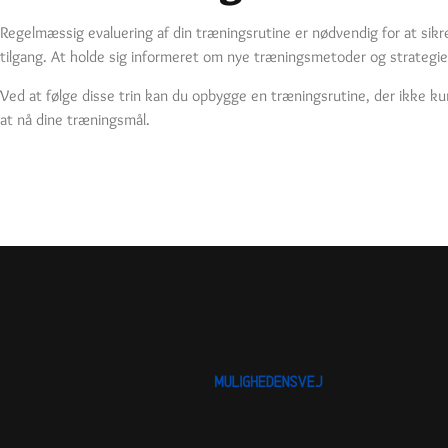
Regelmæssig evaluering af din træningsrutine er nødvendig for at sikre
tilgang. At holde sig informeret om nye træningsmetoder og strategier
Ved at følge disse trin kan du opbygge en træningsrutine, der ikke ku
at nå dine træningsmål.