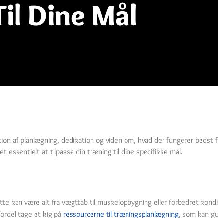
il Dine Mål
ion af planlægning, dedikation og viden om, hvad der fungerer bedst 
 essentielt at tilpasse din træning til dine specifikke mål.
e kan være alt fra vægttab til muskelopbygning eller forbedret konditi
ordel tage et kig på
ressourcerne til træningsplanlægning
, som kan gui