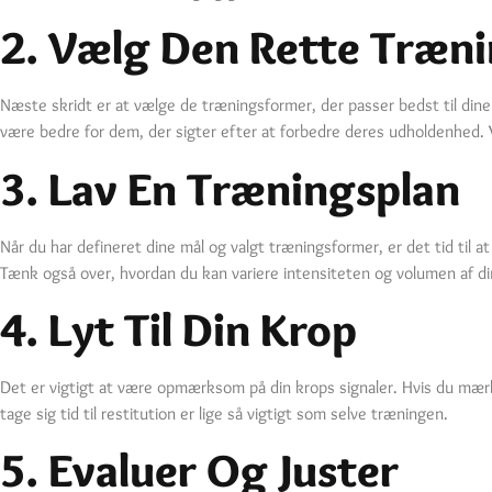
2. Vælg Den Rette Træn
Næste skridt er at vælge de træningsformer, der passer bedst til dine
være bedre for dem, der sigter efter at forbedre deres udholdenhed. 
3. Lav En Træningsplan
Når du har defineret dine mål og valgt træningsformer, er det tid til 
Tænk også over, hvordan du kan variere intensiteten og volumen af d
4. Lyt Til Din Krop
Det er vigtigt at være opmærksom på din krops signaler. Hvis du mærke
tage sig tid til restitution er lige så vigtigt som selve træningen.
5. Evaluer Og Juster