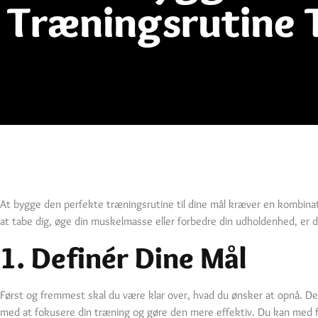
Træningsrutine T
At bygge den perfekte træningsrutine til dine mål kræver en kombinat
at tabe dig, øge din muskelmasse eller forbedre din udholdenhed, er det
1. Definér Dine Mål
Først og fremmest skal du være klar over, hvad du ønsker at opnå. Dett
med at fokusere din træning og gøre den mere effektiv. Du kan med f