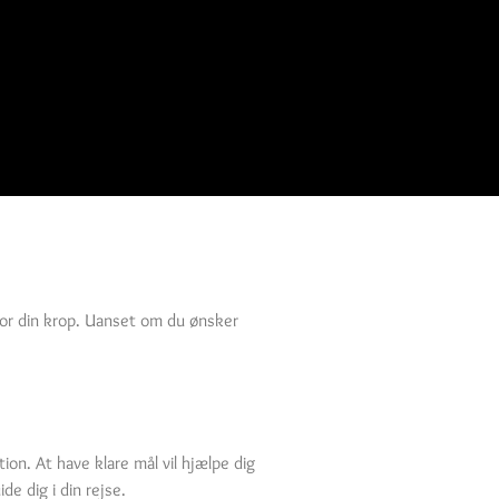
for din krop. Uanset om du ønsker
on. At have klare mål vil hjælpe dig
de dig i din rejse.