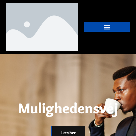
Mulighedensvej
Læs her