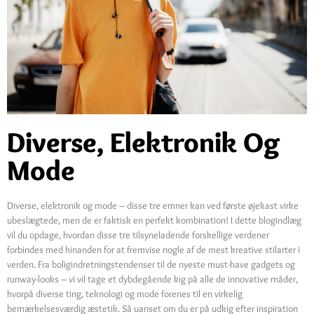
Diverse, Elektronik Og
Mode
Diverse, elektronik og mode – disse tre emner kan ved første øjekast virke
ubeslægtede, men de er faktisk en perfekt kombination! I dette blogindlæg
vil du opdage, hvordan disse tre tilsyneladende forskellige verdener
forbindes med hinanden for at fremvise nogle af de mest kreative stilarter i
verden. Fra boligindretningstendenser til de nyeste must-have gadgets og
runway-looks – vi vil tage et dybdegående kig på alle de innovative måder,
hvorpå diverse ting, teknologi og mode forenes til en virkelig
bemærkelsesværdig æstetik. Så uanset om du er på udkig efter inspiration