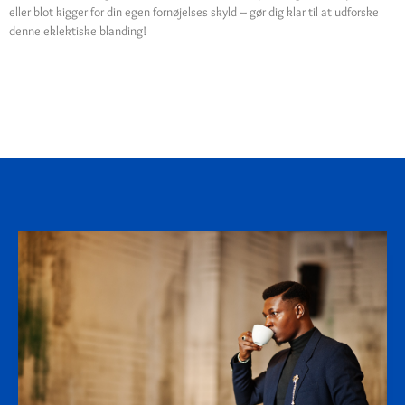
eller blot kigger for din egen fornøjelses skyld – gør dig klar til at udforske
denne eklektiske blanding!