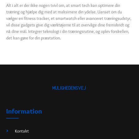
Alt i alt er der ikke nogen tvivl om, at smart tech kan optimere din
træning og hjælpe dig med at maksimere din ydelse. Uanset om du
vælger en fitness tracker, et smartwatch eller avanceret træningsudstyr,
vil disse gadgets give dig værktøjerne til at overvåge dine fremskridt og
nå dine mål. Integrer teknologi i din træningsrutine, og oplev forskellen,
det kan gøre for din præstation.
Information
Kontakt