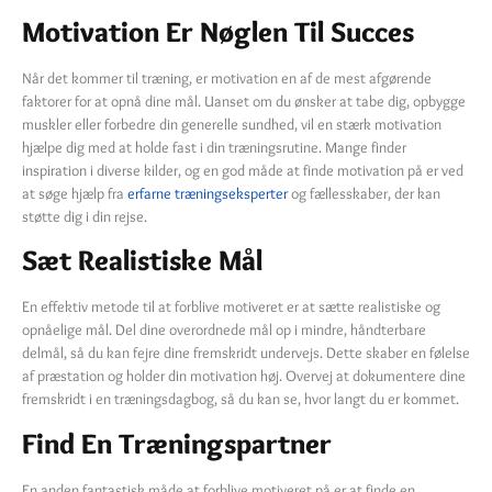
Motivation Er Nøglen Til Succes
Når det kommer til træning, er motivation en af de mest afgørende
faktorer for at opnå dine mål. Uanset om du ønsker at tabe dig, opbygge
muskler eller forbedre din generelle sundhed, vil en stærk motivation
hjælpe dig med at holde fast i din træningsrutine. Mange finder
inspiration i diverse kilder, og en god måde at finde motivation på er ved
at søge hjælp fra
erfarne træningseksperter
og fællesskaber, der kan
støtte dig i din rejse.
Sæt Realistiske Mål
En effektiv metode til at forblive motiveret er at sætte realistiske og
opnåelige mål. Del dine overordnede mål op i mindre, håndterbare
delmål, så du kan fejre dine fremskridt undervejs. Dette skaber en følelse
af præstation og holder din motivation høj. Overvej at dokumentere dine
fremskridt i en træningsdagbog, så du kan se, hvor langt du er kommet.
Find En Træningspartner
En anden fantastisk måde at forblive motiveret på er at finde en