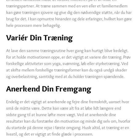
træningspartner. At træne sammen med en ven eller et familiemedlem
kan gøre træningen sjovere og give dig den nødvendige støtte, når du har
brug for det. I kan opmuntre hinanden og dele erfaringer, hvilket kan gøre
hele processen mere behagelig.
Variér Din Træning
At lave den samme træningsrutine hver gang kan hurtigt blive kedeligt.
For at holde motivationen oppe, er det vigtigt at variere din træning. Prøv
forskellige aktiviteter som yoga, svømning, løb eller styrketræning. Ved
at skifte mellem forskellige træningsformer kan du også undgå skader
og overbelastning, samtidig med at du holder træningen spændende.
Anerkend Din Fremgang
Endelig er det vigtigt at anerkende og fejre dine fremskridt, uanset hvor
små de måtte være. Dette kan være alt fra at løbe lidt længere end
sidste gang til at kunne løfte mere vægt. Ved at anerkende dine
resultater kan du forstærke din motivation og minde dig selv om, hvorfor
du startede på denne rejse i første omgang. Husk altid, at træning er en
livsstil, og det er vigtigt at finde glæde i processen.