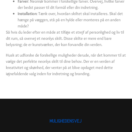
Farver
: Neonrør kommer i forskellige farver. Overvej, hvilke farver
der bedst passer til dit formål eller din indretning.
Installation
: Tænk over, hvordan skiltet skal installeres. Skal det
hænge på væggen, stå på en hylde eller monteres på en anden
måde?
Så hvis du leder efter en måde at tilføje et strejf af personlighed og liv til
dit rum, så overvej et neonlys skilt. Disse skilte er mere end bare
belysning; de er kunstværker, der kan forvandle din verden.
Husk at udforske de forskellige muligheder derude, når det kommer til at
vælge det perfekte neonlys skilt til dine behov. Der er en verden af
kreativitet og skønhed, der venter på at blive opdaget med dette
iøjnefaldende valg inden for indretning og branding.