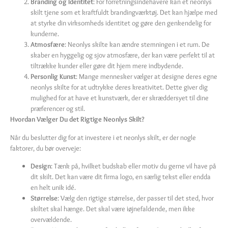
Branding og Identitet
: For forretningsindehavere kan et neonlys
skilt tjene som et kraftfuldt brandingværktøj. Det kan hjælpe med
at styrke din virksomheds identitet og gøre den genkendelig for
kunderne.
Atmosfære
: Neonlys skilte kan ændre stemningen i et rum. De
skaber en hyggelig og sjov atmosfære, der kan være perfekt til at
tiltrække kunder eller gøre dit hjem mere indbydende.
Personlig Kunst
: Mange mennesker vælger at designe deres egne
neonlys skilte for at udtrykke deres kreativitet. Dette giver dig
mulighed for at have et kunstværk, der er skræddersyet til dine
præferencer og stil.
Hvordan Vælger Du det Rigtige Neonlys Skilt?
Når du beslutter dig for at investere i et neonlys skilt, er der nogle
faktorer, du bør overveje:
Design
: Tænk på, hvilket budskab eller motiv du gerne vil have på
dit skilt. Det kan være dit firma logo, en særlig tekst eller endda
en helt unik idé.
Størrelse
: Vælg den rigtige størrelse, der passer til det sted, hvor
skiltet skal hænge. Det skal være iøjnefaldende, men ikke
overvældende.