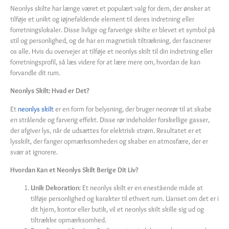
Neonlys skilte har længe været et populært valg for dem, der ønsker at
tilføje et unikt og iøjnefaldende element til deres indretning eller
forretningslokaler. Disse livlige og farverige skilte er blevet et symbol på
stil og personlighed, og de har en magnetisk tiltrækning, der fascinerer
os alle. Hvis du overvejer at tilføje et neonlys skilt til din indretning eller
forretningsprofil, så læs videre for at lære mere om, hvordan de kan
forvandle dit rum.
Neonlys Skilt: Hvad er Det?
Et
neonlys skilt
er en form for belysning, der bruger neonrør til at skabe
en strålende og farverig effekt. Disse rør indeholder forskellige gasser,
der afgiver lys, når de udsættes for elektrisk strøm. Resultatet er et
lysskilt, der fanger opmærksomheden og skaber en atmosfære, der er
svær at ignorere.
Hvordan Kan et Neonlys Skilt Berige Dit Liv?
Unik Dekoration
: Et neonlys skilt er en enestående måde at
tilføje personlighed og karakter til ethvert rum. Uanset om det er i
dit hjem, kontor eller butik, vil et neonlys skilt skille sig ud og
tiltrække opmærksomhed.