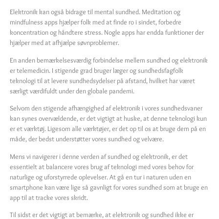
Elektronik kan også bidrage til mental sundhed. Meditation og
mindfulness apps hjælper folk med at finde ro i sindet, forbedre
koncentration og håndtere stress. Nogle apps har endda funktioner der
hjælper med at afhjælpe søvnproblemer.
En anden bemærkelsesværdig forbindelse mellem sundhed og elektronik
er telemedicin. I stigende grad bruger læger og sundhedsfagfolk
teknologi til at levere sundhedsydelser på afstand, hvilket har været
særligt værdifuldt under den globale pandemi.
Selvom den stigende afhængighed af elektronik i vores sundhedsvaner
kan synes overvældende, er det vigtigt at huske, at denne teknologi kun
er et værktøj. Ligesom alle værktøjer, er det op til os at bruge dem på en
måde, der bedst understøtter vores sundhed og velvære.
Mens vi navigerer i denne verden af sundhed og elektronik, er det
essentielt at balancere vores brug af teknologi med vores behov for
naturlige og uforstyrrede oplevelser. At gå en tur i naturen uden en
smartphone kan være lige så gavnligt for vores sundhed som at bruge en
app til at tracke vores skridt.
Til sidst er det vigtigt at bemærke, at elektronik og sundhed ikke er