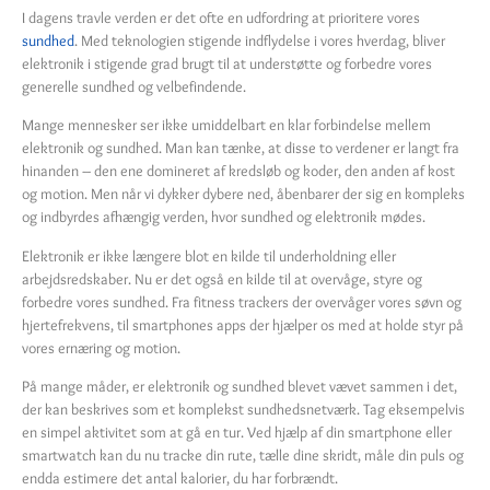
I dagens travle verden er det ofte en udfordring at prioritere vores
sundhed
. Med teknologien stigende indflydelse i vores hverdag, bliver
elektronik i stigende grad brugt til at understøtte og forbedre vores
generelle sundhed og velbefindende.
Mange mennesker ser ikke umiddelbart en klar forbindelse mellem
elektronik og sundhed. Man kan tænke, at disse to verdener er langt fra
hinanden – den ene domineret af kredsløb og koder, den anden af kost
og motion. Men når vi dykker dybere ned, åbenbarer der sig en kompleks
og indbyrdes afhængig verden, hvor sundhed og elektronik mødes.
Elektronik er ikke længere blot en kilde til underholdning eller
arbejdsredskaber. Nu er det også en kilde til at overvåge, styre og
forbedre vores sundhed. Fra fitness trackers der overvåger vores søvn og
hjertefrekvens, til smartphones apps der hjælper os med at holde styr på
vores ernæring og motion.
På mange måder, er elektronik og sundhed blevet vævet sammen i det,
der kan beskrives som et komplekst sundhedsnetværk. Tag eksempelvis
en simpel aktivitet som at gå en tur. Ved hjælp af din smartphone eller
smartwatch kan du nu tracke din rute, tælle dine skridt, måle din puls og
endda estimere det antal kalorier, du har forbrændt.